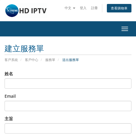
中文
登入
註冊
查看購物車
切
換
導
建立服務單
覽
客戶系統
客戶中心
服務單
送出服務單
姓名
Email
主旨