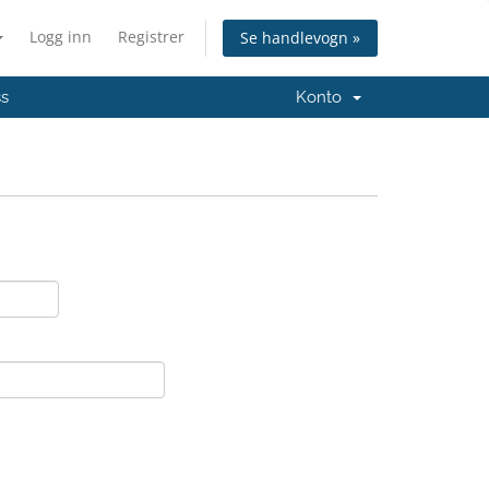
Logg inn
Registrer
Se handlevogn »
ss
Konto