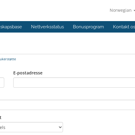
Norwegian
skapsbase
Nettverksstatus
Bonusprogram
Kontakt o
ukerstøtte
E-postadresse
t