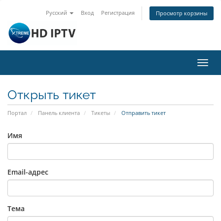
Русский
Вход
Регистрация
Просмотр корзины
Пере
нави
Открыть тикет
Портал
Панель клиента
Тикеты
Отправить тикет
Имя
Email-адрес
Тема