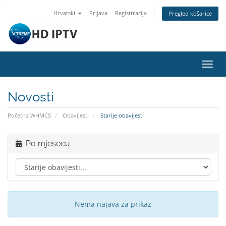
Hrvatski
Prijava
Registtracija
Pregled košarice
Preba
navig
Novosti
Početna WHMCS
Obavijesti
Starije obavijesti
Po mjesecu
Nema najava za prikaz