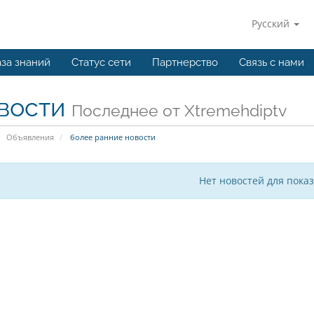
Русский
за знаний
Статус сети
Партнерство
Связь с нами
вости
Последнее от Xtremehdiptv
Объявления
более ранние новости
Нет новостей для пока