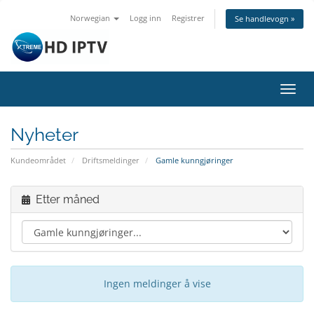
Norwegian
Logg inn
Registrer
Se handlevogn »
Bytt
navig
Nyheter
Kundeområdet
Driftsmeldinger
Gamle kunngjøringer
Etter måned
Ingen meldinger å vise