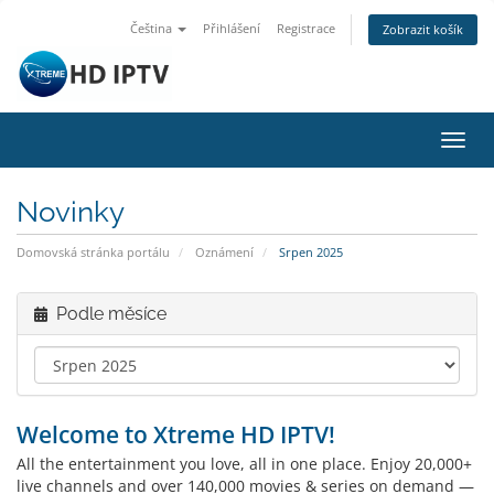
Čeština
Přihlášení
Registrace
Zobrazit košík
Přep
navig
Novinky
Domovská stránka portálu
Oznámení
Srpen 2025
Podle měsíce
Welcome to Xtreme HD IPTV!
All the entertainment you love, all in one place. Enjoy 20,000+
live channels and over 140,000 movies & series on demand —