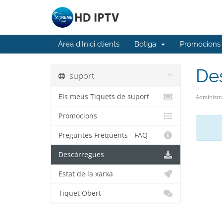
Àrea d'Inici clients
Botiga
Promocions
De
suport
Els meus Tiquets de suport
Administr
Promocions
Preguntes Freqüents - FAQ
Descàrregues
Estat de la xarxa
Tiquet Obert