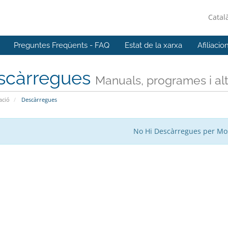
Catal
Preguntes Freqüents - FAQ
Estat de la xarxa
Afiliacio
scàrregues
Manuals, programes i altr
ació
Descàrregues
No Hi Descàrregues per Mo