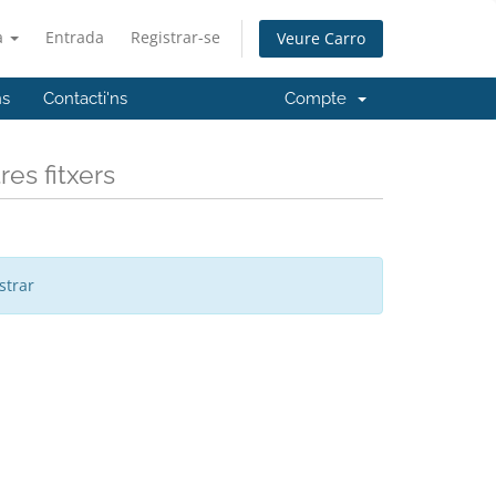
à
Entrada
Registrar-se
Veure Carro
ns
Contacti'ns
Compte
es fitxers
strar