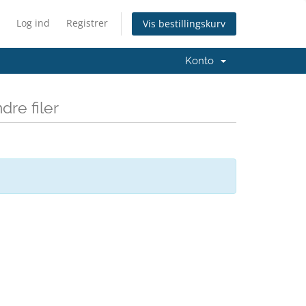
Log ind
Registrer
Vis bestillingskurv
Konto
re filer