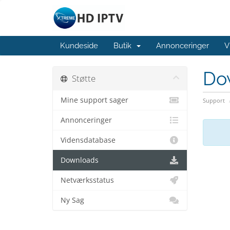
Kundeside
Butik
Annonceringer
V
Do
Støtte
Mine support sager
Support
Annonceringer
Vidensdatabase
Downloads
Netværksstatus
Ny Sag