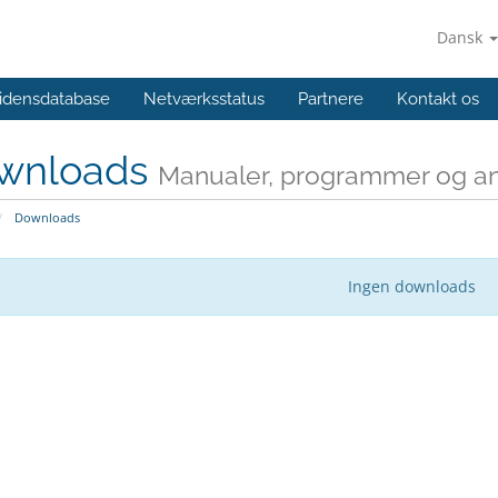
Dansk
idensdatabase
Netværksstatus
Partnere
Kontakt os
wnloads
Manualer, programmer og and
Downloads
Ingen downloads