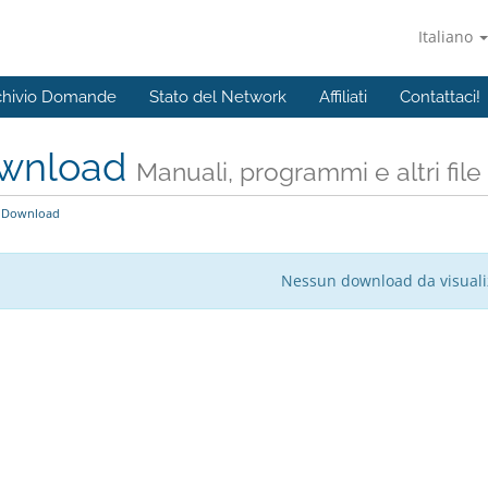
Italiano
chivio Domande
Stato del Network
Affiliati
Contattaci!
wnload
Manuali, programmi e altri file
Download
Nessun download da visuali