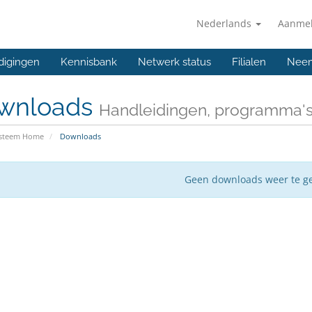
Nederlands
Aanme
digingen
Kennisbank
Netwerk status
Filialen
Neem
wnloads
Handleidingen, programma'
ysteem Home
Downloads
Geen downloads weer te g