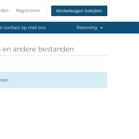
lden
Registreren
Winkelwagen bekijken
 contact op met ons
Rekening
s en andere bestanden
even