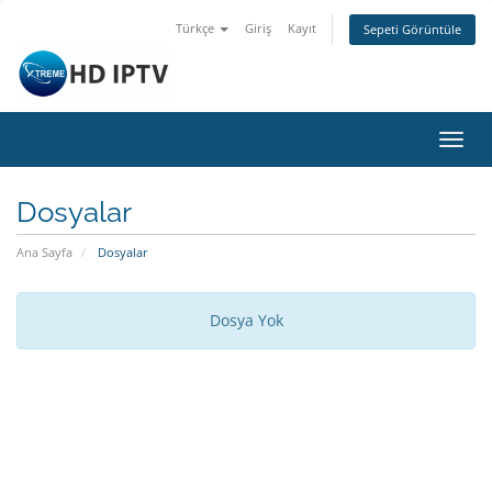
Türkçe
Giriş
Kayıt
Sepeti Görüntüle
Gezi
değiş
Dosyalar
Ana Sayfa
Dosyalar
Dosya Yok