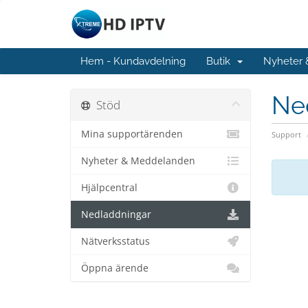
Hem - Kundavdelning
Butik
Nyheter
Ne
Stöd
Mina supportärenden
Support
Nyheter & Meddelanden
Hjälpcentral
Nedladdningar
Nätverksstatus
Öppna ärende