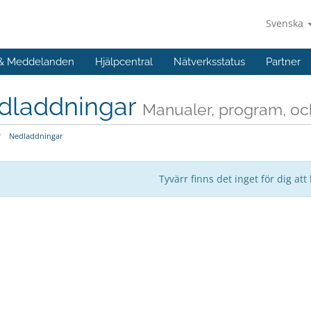
Svenska
 & Meddelanden
Hjälpcentral
Nätverksstatus
Partner
dladdningar
Manualer, program, och
Nedladdningar
Tyvärr finns det inget för dig att