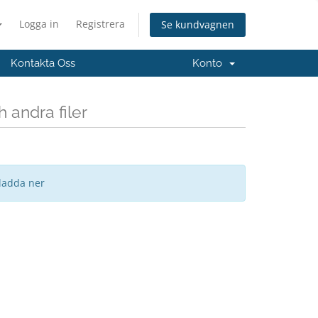
Logga in
Registrera
Se kundvagnen
Kontakta Oss
Konto
 andra filer
 ladda ner