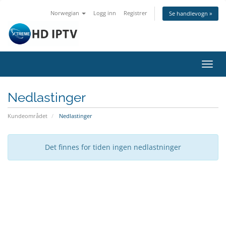
Norwegian
Logg inn
Registrer
Se handlevogn »
Bytt
navig
Nedlastinger
Kundeområdet
Nedlastinger
Det finnes for tiden ingen nedlastninger