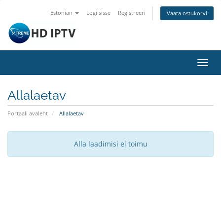
Estonian
Logi sisse
Registreeri
Vaata ostukorvi
Lülit
navig
Allalaetav
Portaali avaleht
Allalaetav
Alla laadimisi ei toimu